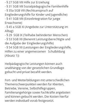
- § 27 SGB VIII Hilfe zur Erziehung
- § 31 SGB VIII Sozialpädagogische Familienhilfe
- § 35a SGB VIII (Rechtsanspruch auf
Eingliederungshilfe für Kinder und Jugendliche)
- § 41 SGB VIII (Einzelintegration für junge
Erwachsene)
- § 45 a SGB XI (Angebote zur Unterstützung im
Alltag)
- § 29 SGB IX (Teilhabe behinderter Menschen)
- § 53 SGB XII (Benennt Leistungsberechtigte und
die Aufgabe der Eingliederungshilfe)
- § 54 SGB XII (Leistungen der Eingliederungshilfe,
Hilfen zu einer angemessenen Schulbildung
(Absatz 1))
Heilpädagogische Leistungen können auch
unabhängig von der gesetzlichen Grundlage
gebucht und privat bezahlt werden.
Fort- und Weiterbildungen mit unterschiedlichen
Themenschwerpunkten werden für Klienten,
Betriebe, Vereine, Selbsthilfegruppen,
Familienangehörige sowie Fachkräfte angeboten
und können gebucht werden. Die Kosten hierfür
werden individuell vorab festgesetzt.